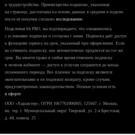
тратите много времени на поиск и вручную поднимаете
и трудоустройства. Преимущества подписки, указанные
резюме
на странице, рассчитаны на основе данных в среднем в неделю
после её покупки согласно
хотите сравнить себя с конкурентами и оценить шансы
исследованию
Подключая hh PRO, вы подтверждаете, что ознакомились
с условиями подписки и согласны с ними. Подписка даёт доступ
к функциям сервиса на срок, указанный при оформлении. Если
не отменить подписку, она автоматически продлится на тот же
срок. Вы имеете право в любое время отменить подписку
в личном кабинете — доступ к услугам сохранится до конца
оплаченного периода. Все платежи за подписку являются
окончательными и не подлежат возврату, кроме случаев,
предусмотренных законодательством. Полные условия есть
в оферте
ООО «Хэдхантер», ОГРН 1067761906805, 125047, г. Москва,
вн. тер. г. Муниципальный округ Тверской, ул. 2-я Брестская,
д. 48, помещ. 25