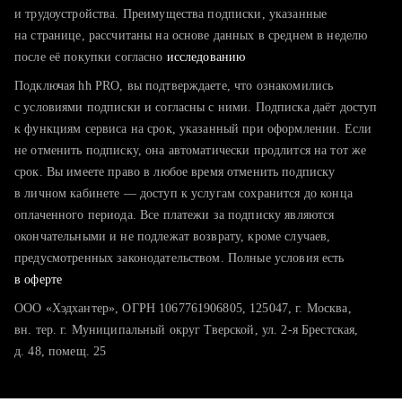
тратите много времени на поиск и вручную поднимаете
и трудоустройства. Преимущества подписки, указанные
резюме
на странице, рассчитаны на основе данных в среднем в неделю
после её покупки согласно
хотите сравнить себя с конкурентами и оценить шансы
исследованию
Подключая hh PRO, вы подтверждаете, что ознакомились
с условиями подписки и согласны с ними. Подписка даёт доступ
к функциям сервиса на срок, указанный при оформлении. Если
не отменить подписку, она автоматически продлится на тот же
срок. Вы имеете право в любое время отменить подписку
в личном кабинете — доступ к услугам сохранится до конца
оплаченного периода. Все платежи за подписку являются
окончательными и не подлежат возврату, кроме случаев,
предусмотренных законодательством. Полные условия есть
в оферте
ООО «Хэдхантер», ОГРН 1067761906805, 125047, г. Москва,
вн. тер. г. Муниципальный округ Тверской, ул. 2-я Брестская,
д. 48, помещ. 25