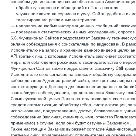
способом для исполнения своих обязательств Администрацие
— обработку запросов и обращений от Пользователя;
— улучшение качества сервисов и услуг Сайта, удобства их и
— таргетирование рекламных материалов;
— направление любых информационных сообщений, включая
— проведение статистических и иных исследований, опросов.
6.6. Функционал Сайтов предоставляет Заказчику техническ
онлайн собеседования с соискателями по видеосвязи. В рамк
Исполнителю на запись и хранение данного видео в целях а
АPI третьих лиц, с которыми Исполнитель заключает соотве
меры для соблюдения российского законодательства о персон
Функционал Сайтов также предоставляет Заказчику Call-трекинг
Исполнителю свое согласие на запись и обработку содержани
собеседования Администрацией сайта, или третьим лицом на
соответствующего Договора для выполнения данных действий
звонка/видео-собеседования, предоставления Заказчику такой
С вышеуказанной целью Пользователь также дает свое согла
средств автоматизации обработку (сбор, систематизация, зап
использование, предоставление, доступ, блокирование, унич
собеседовании (включая, фамилию, имя, отчество Пользоват
применимо) в случае, если они будут озвучены Заказчиком.
Также настоящим Заказчик выражает согласие Администраци
третьему лицу, привлекаемому Исполнителем на основании з