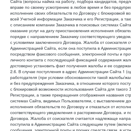
Сайта (вопросы найма на работу, подбора кандидатов, пред
вправе по своему усмотрению в любое время и без предупреж
исполнение своих обязательств по Договору с блокировкой в
всей Учетной информации Заказчика и его Регистрации, а т
с описанием компании Заказчика в поисковых системах Сайт
оказание услуг на дату приостановления исполнения обязате
порядке с направлением Заказчику соответствующего уведом
с условиями заключенного Договора. Жалоба от соискателя 
Администрацией Сайта, если она поступила в Администрацию 
посредством факсового сообщения, электронной почты и проч
личного контакта с последующей фиксацией содержания жал
достоверно установить факт получения жалобы и ее содержа
2.6. В случае поступления в адрес Администрации Сайта 1 (од
работодателя (при условии обоснованности такой жалобы/жа
и без предупреждения Заказчика, в отношении которого пост
с блокировкой возможности использования Сайта для такого 
Регистрации, а также прекращения отображения названия ст
системах Сайта, видимых Пользователям, с выставлением до
исполнения обязательств по Договору и отказаться от испол
соответствующего уведомления о расторжении Договора. и п
Договора. Жалоба от соискателя считается надлежаще напра
поступила в Администрацию Сайта следующим путем (включая
сообщения, электронной почты и прочих средств связи, в уст