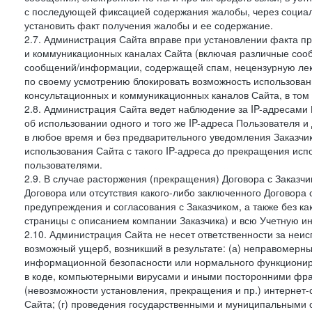
с последующей фиксацией содержания жалобы, через социа
установить факт получения жалобы и ее содержание.
2.7. Администрация Сайта вправе при установлении факта 
и коммуникационных каналах Сайта (включая различные сооб
сообщений/информации, содержащей спам, нецензурную лекс
по своему усмотрению блокировать возможность использов
консультационных и коммуникационных каналов Сайта, в том 
2.8. Администрация Сайта ведет наблюдение за IP-адресами 
об использовании одного и того же IP-адреса Пользователя 
в любое время и без предварительного уведомления Заказчи
использования Сайта с такого IP-адреса до прекращения исп
пользователями.
2.9. В случае расторжения (прекращения) Договора с Заказч
Договора или отсутствия какого-либо заключенного Договора
предупреждения и согласования с Заказчиком, а также без к
страницы с описанием компании Заказчика) и всю Учетную и
2.10. Администрация Сайта не несет ответственности за неи
возможный ущерб, возникший в результате: (а) неправомерн
информационной безопасности или нормального функциониров
в коде, компьютерными вирусами и иными посторонними фраг
(невозможности установления, прекращения и пр.) интернет
Сайта; (г) проведения государственными и муниципальными 