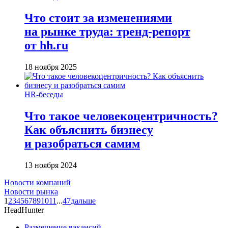
Что стоит за изменениями
на рынке труда: тренд-репорт
от hh.ru
18 ноября 2025
HR-беседы
Что такое человеко­центричность?
Как объяснить бизнесу
и разобраться самим
13 ноября 2024
Новости компаний
Новости рынка
1
2
3
4
5
6
7
8
9
10
11
...
47
дальше
HeadHunter
Размещение вакансий