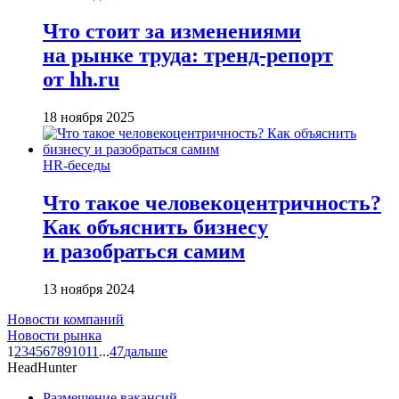
Что стоит за изменениями
на рынке труда: тренд-репорт
от hh.ru
18 ноября 2025
HR-беседы
Что такое человеко­центричность?
Как объяснить бизнесу
и разобраться самим
13 ноября 2024
Новости компаний
Новости рынка
1
2
3
4
5
6
7
8
9
10
11
...
47
дальше
HeadHunter
Размещение вакансий